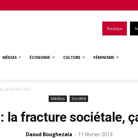
Boutique
S
MÉDIAS
ÉCONOMIE
CULTURE
FÉMINISME
e, ça va faire mal !
Médias
Société
 la fracture sociétale, ça
Daoud Boughezala
-
11 février 2013