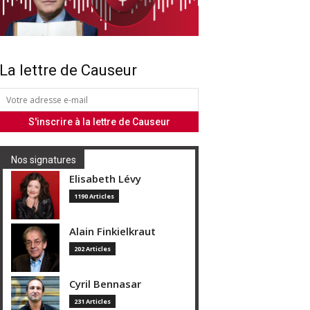
La lettre de Causeur
Nos signatures
Elisabeth Lévy
1190 Articles
Alain Finkielkraut
202 Articles
Cyril Bennasar
231 Articles