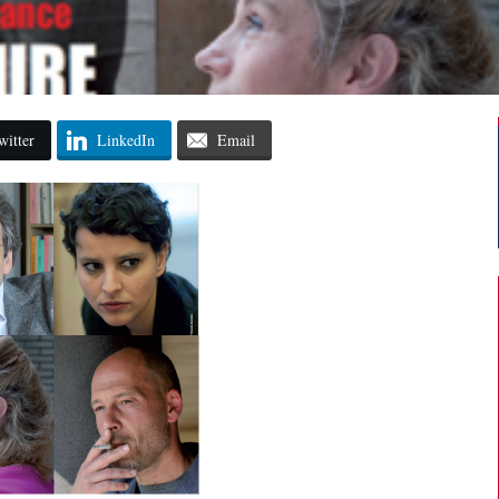
witter
LinkedIn
Email