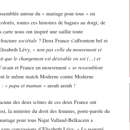
ssemblée autour du « mariage pour tous » en
olorés, toutes ces histoires de bagues au doigt, de
carte nous ont inspiré une saillie toute
 fracture
sociétale
? Deux France s’affrontent bel et
 Elisabeth Lévy,
« non pas celle du mouvement et
it que le changement est désirable en soi (…) et
d’avant et France en mouvement
«
se ressemblent
ent le même match Moderne contre Moderne
e :
« papa et maman »
areuh areuh !
chacune des deux icônes de ces deux France ont
si, la ministre du droit des femmes, porte-parole du
 mariage pour tous Najat Vallaud-Belkacem a
 sans concessions d’Elisabeth Lévy.
« La parenté