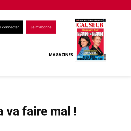
e connecter
Je m'abonne
MAGAZINES
 va faire mal !