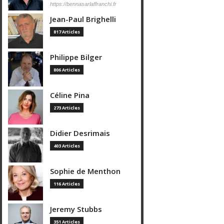
https://bennasarlaffranchi.fr
Jean-Paul Brighelli
817 Articles
Philippe Bilger
806 Articles
Céline Pina
273 Articles
Didier Desrimais
403 Articles
Sophie de Menthon
116 Articles
Jeremy Stubbs
351 Articles