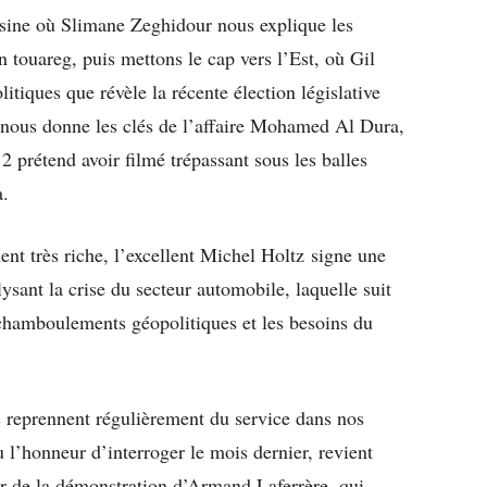
oisine où Slimane Zeghidour nous explique les
on touareg, puis mettons le cap vers l’Est, où Gil
litiques que révèle la récente élection législative
 nous donne les clés de l’affaire Mohamed Al Dura,
2 prétend avoir filmé trépassant sous les balles
a.
t très riche, l’excellent Michel Holtz signe une
ysant la crise du secteur automobile, laquelle suit
s chamboulements géopolitiques et les besoins du
s reprennent régulièrement du service dans nos
 l’honneur d’interroger le mois dernier, revient
r de la démonstration d’Armand Laferrère, qui