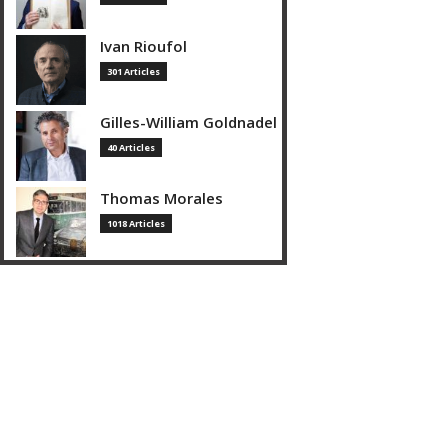
Ivan Rioufol
301 Articles
Gilles-William Goldnadel
40 Articles
Thomas Morales
1018 Articles