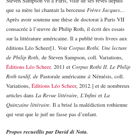
Steven Sampson vit à Paris, ville de ses rêves depuis
que sa mère lui chantait la berceuse
Frères Jacques..
.
Après avoir soutenu une thèse de doctorat à Paris VII
consacrée à l’œuvre de Philip Roth, il écrit des essais
sur la littérature américaine. Il a publié trois livres aux
éditions Léo Scheer[1. Voir
Corpus Rothi. Une lecture
de Philip Roth
, de Steven Sampson, coll. Variations,
Éditions Léo Scheer
. 2011 et
Corpus Rothi II. Le Philip
Roth tardif, de
Pastorale américaine
à
Némésis, coll.
Variations,
Éditions Léo Scheer
, 2012.] et de nombreux
articles dans
La Revue littéraire
,
L’Infini
et
La
Quinzaine littéraire
. Il a brisé la malédiction rothienne
qui veut que le juif ne fasse pas d’enfant.
Propos recueillis par David di Nota.