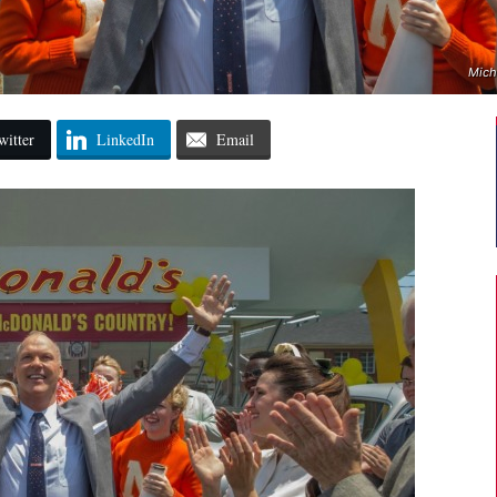
Mich
witter
LinkedIn
Email