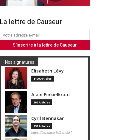
La lettre de Causeur
Nos signatures
Elisabeth Lévy
1190 Articles
Alain Finkielkraut
202 Articles
Cyril Bennasar
231 Articles
https://bennasarlaffranchi.fr