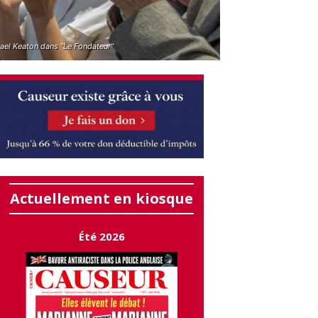
ael Keaton dans "Le Fondateur"
Actuellement en kiosque
Été 2026