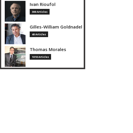
Ivan Rioufol
300 Articles
Gilles-William Goldnadel
40 Articles
Thomas Morales
1018 Articles