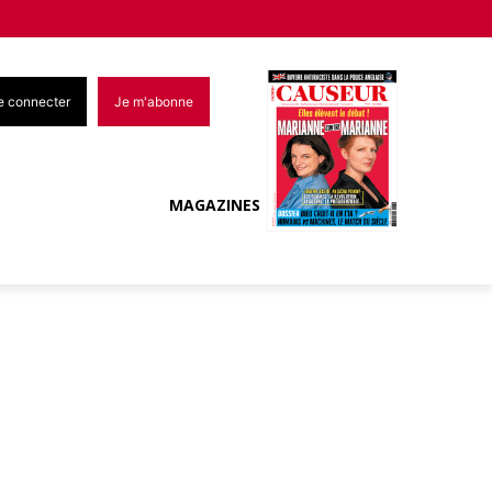
e connecter
Je m'abonne
MAGAZINES