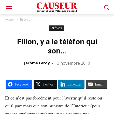
Accueil
Brèves
Brèves
Fillon, y a le téléfon qui
son…
Jérôme Leroy
-
13 novembre 2010
Facebook
Twitter
LinkedIn
Email
Et ce n’est pas forcément pour l’avertir qu’il reste ou
qu’il part mais que son ministre de l’Intérieur (pour
encore quelques jours) est un peu comme une