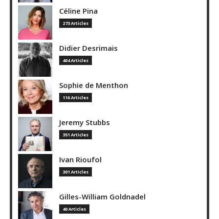
Céline Pina
273 Articles
Didier Desrimais
404 Articles
Sophie de Menthon
116 Articles
Jeremy Stubbs
351 Articles
Ivan Rioufol
301 Articles
Gilles-William Goldnadel
40 Articles