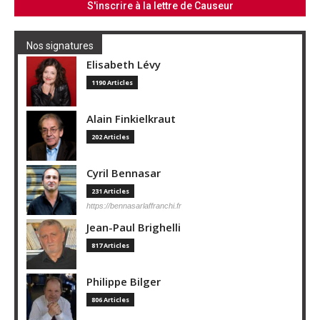
Nos signatures
Elisabeth Lévy
1190 Articles
Alain Finkielkraut
202 Articles
Cyril Bennasar
231 Articles
https://bennasarlaffranchi.fr
Jean-Paul Brighelli
817 Articles
Philippe Bilger
806 Articles