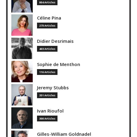
804 Articles
Céline Pina
273 Articles
Didier Desrimais
403 Articles
Sophie de Menthon
116 Articles
Jeremy Stubbs
351 Articles
Ivan Rioufol
300 Articles
Gilles-William Goldnadel