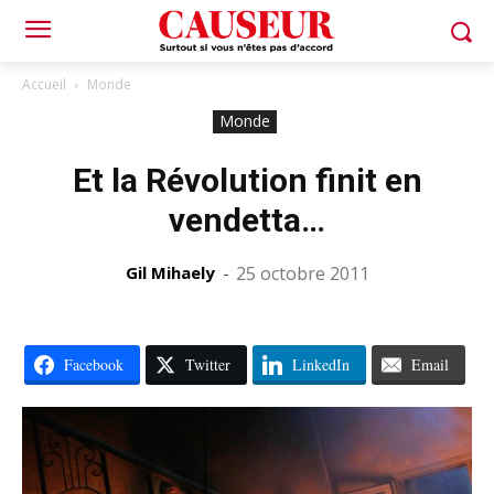
Accueil
Monde
Monde
Et la Révolution finit en
vendetta…
Gil Mihaely
-
25 octobre 2011
Facebook
Twitter
LinkedIn
Email