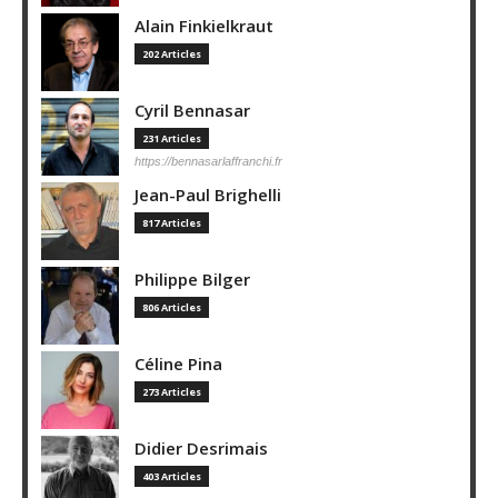
Alain Finkielkraut
202 Articles
Cyril Bennasar
231 Articles
https://bennasarlaffranchi.fr
Jean-Paul Brighelli
817 Articles
Philippe Bilger
806 Articles
Céline Pina
273 Articles
Didier Desrimais
403 Articles