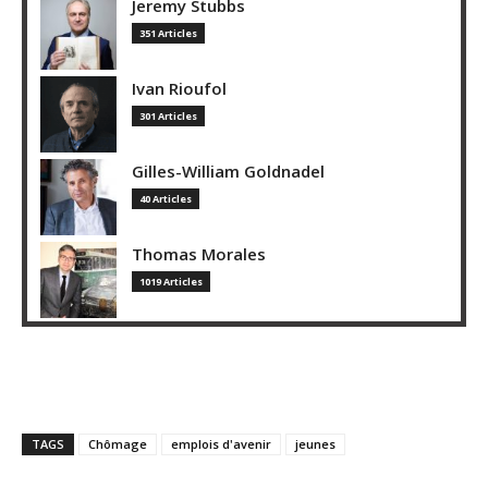
Jeremy Stubbs
351 Articles
Ivan Rioufol
301 Articles
Gilles-William Goldnadel
40 Articles
Thomas Morales
1019 Articles
TAGS
Chômage
emplois d'avenir
jeunes