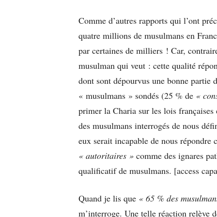
Comme d’autres rapports qui l’ont précé
quatre millions de musulmans en Fran
par certaines de milliers ! Car, contrai
musulman qui veut : cette qualité répond
dont sont dépourvus une bonne partie d
« musulmans » sondés (25 % de
« con
primer la Charia sur les lois française
des musulmans interrogés de nous défin
eux serait incapable de nous répondre c
« autoritaires »
comme des ignares patho
qualificatif de musulmans. [access capa
Quand je lis que
« 65 % des musulmans 
m’interroge. Une telle réaction relève 