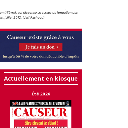
stitut européen des sciences humaines (IESH), à Château-
on (Nièvre), qui dispense un cursus de formation des
, juillet 2012. (Jeff Pachoud)
Actuellement en kiosque
Été 2026