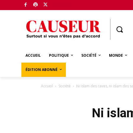
Boutique
ACCUEIL
POLITIQUE
SOCIÉTÉ
MONDE
ÉDITION ABONNÉ
Accueil
Société
Ni islam des caves, ni islam des s
Ni isla