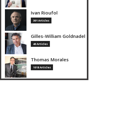
Ivan Rioufol
301 Articles
Gilles-William Goldnadel
40 Articles
Thomas Morales
1018 Articles