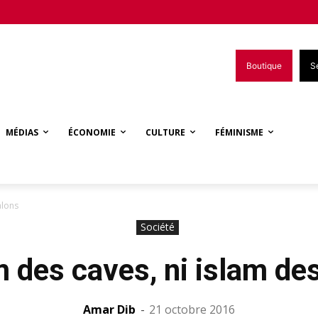
Boutique
S
MÉDIAS
ÉCONOMIE
CULTURE
FÉMINISME
alons
Société
m des caves, ni islam de
Amar Dib
-
21 octobre 2016