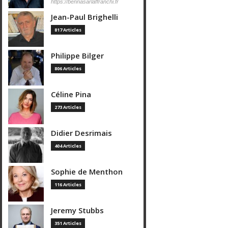
https://bennasarlaffranchi.fr
Jean-Paul Brighelli
817 Articles
Philippe Bilger
806 Articles
Céline Pina
273 Articles
Didier Desrimais
404 Articles
Sophie de Menthon
116 Articles
Jeremy Stubbs
351 Articles