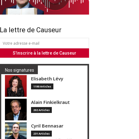
La lettre de Causeur
Nos signatures
Elisabeth Lévy
1190 Articles
Alain Finkielkraut
202 Articles
Cyril Bennasar
231 Articles