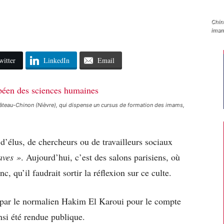
L’In
Chin
imams
witter
LinkedIn
Email
hâteau-Chinon (Nièvre), qui dispense un cursus de formation des imams,
élus, de chercheurs ou de travailleurs sociaux
aves »
. Aujourd’hui, c’est des salons parisiens, où
c, qu’il faudrait sortir la réflexion sur ce culte.
e par le normalien Hakim El Karoui pour le compte
insi été rendue publique.