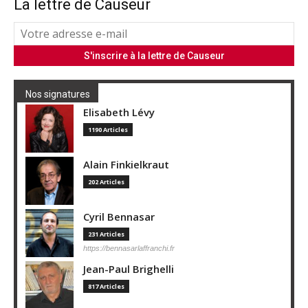
La lettre de Causeur
Nos signatures
Elisabeth Lévy
1190 Articles
Alain Finkielkraut
202 Articles
Cyril Bennasar
231 Articles
https://bennasarlaffranchi.fr
Jean-Paul Brighelli
817 Articles