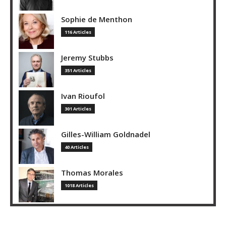
Sophie de Menthon
116 Articles
Jeremy Stubbs
351 Articles
Ivan Rioufol
301 Articles
Gilles-William Goldnadel
40 Articles
Thomas Morales
1018 Articles