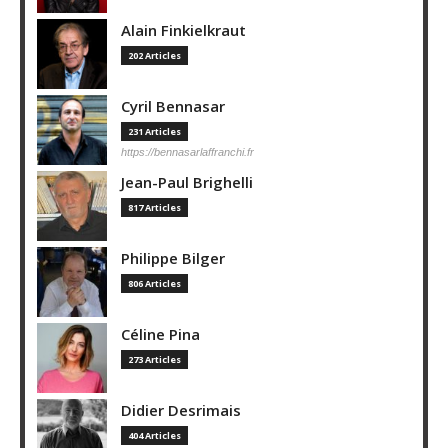
Alain Finkielkraut
202 Articles
Cyril Bennasar
231 Articles
https://bennasarlaffranchi.fr
Jean-Paul Brighelli
817 Articles
Philippe Bilger
806 Articles
Céline Pina
273 Articles
Didier Desrimais
404 Articles