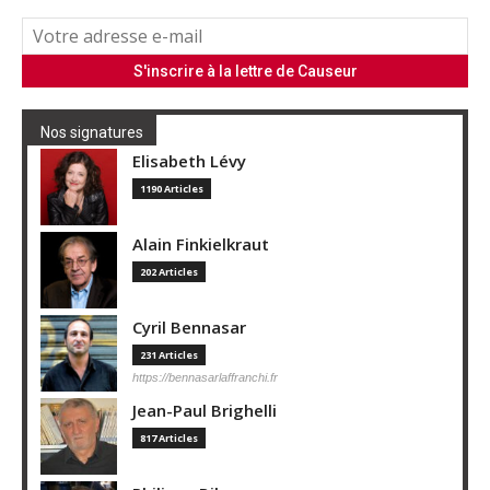
Nos signatures
Elisabeth Lévy
1190 Articles
Alain Finkielkraut
202 Articles
Cyril Bennasar
231 Articles
https://bennasarlaffranchi.fr
Jean-Paul Brighelli
817 Articles