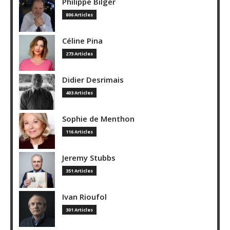
Philippe Bilger
806 Articles
Céline Pina
273 Articles
Didier Desrimais
403 Articles
Sophie de Menthon
116 Articles
Jeremy Stubbs
351 Articles
Ivan Rioufol
301 Articles