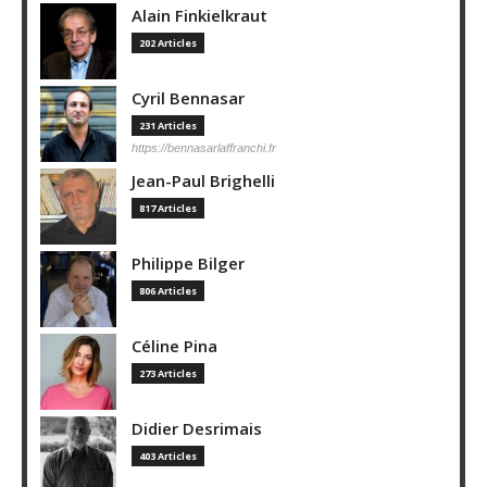
Alain Finkielkraut
202 Articles
Cyril Bennasar
231 Articles
https://bennasarlaffranchi.fr
Jean-Paul Brighelli
817 Articles
Philippe Bilger
806 Articles
Céline Pina
273 Articles
Didier Desrimais
403 Articles