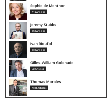
Sophie de Menthon
116 Articles
Jeremy Stubbs
351 Articles
Ivan Rioufol
301 Articles
Gilles-William Goldnadel
40 Articles
Thomas Morales
1018 Articles