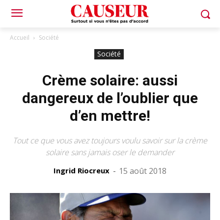
Accueil
Société
Société
Crème solaire: aussi
dangereux de l’oublier que
d’en mettre!
Tout ce que vous avez toujours voulu savoir sur la crème
solaire sans jamais oser le demander
Ingrid Riocreux
-
15 août 2018