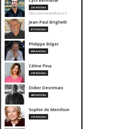
Cyril Bennasar
231 Articles
https://bennasarlaffranchi.fr
Jean-Paul Brighelli
817 Articles
Philippe Bilger
806 Articles
Céline Pina
273 Articles
Didier Desrimais
403 Articles
Sophie de Menthon
116 Articles