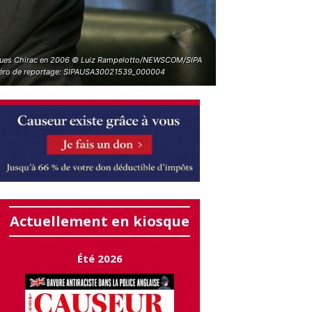
ues Chirac en 2006 © Luiz Rampelotto/NEWSCOM/SIPA
ro de reportage: SIPAUSA30021539_000004
Actuellement en kiosque
Été 2026