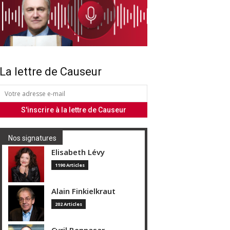
La lettre de Causeur
Nos signatures
Elisabeth Lévy
1190 Articles
Alain Finkielkraut
202 Articles