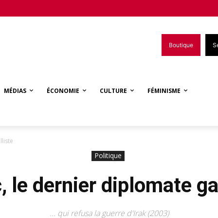
Boutique
S
MÉDIAS
ÉCONOMIE
CULTURE
FÉMINISME
liste
Politique
, le dernier diplomate ga
... qui refusa la guerre d'Irak (2003)