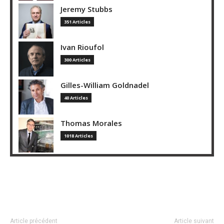
Jeremy Stubbs
351 Articles
Ivan Rioufol
300 Articles
Gilles-William Goldnadel
40 Articles
Thomas Morales
1018 Articles
Article précédent
Article suivant