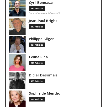
Cyril Bennasar
231 Articles
https://bennasarlaffranchi.fr
Jean-Paul Brighelli
817 Articles
Philippe Bilger
804 Articles
Céline Pina
273 Articles
Didier Desrimais
403 Articles
Sophie de Menthon
116 Articles