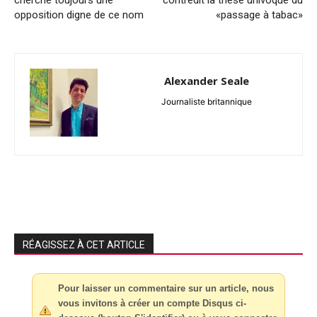
cherche toujours une
contredit la thèse univoque du
opposition digne de ce nom
«passage à tabac»
Alexander Seale
Journaliste britannique
RÉAGISSEZ À CET ARTICLE
Pour laisser un commentaire sur un article, nous
vous invitons à créer un compte Disqus ci-