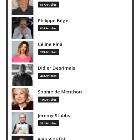
817 Articles
Philippe Bilger
804 Articles
Céline Pina
273 Articles
Didier Desrimais
403 Articles
Sophie de Menthon
116 Articles
Jeremy Stubbs
351 Articles
Ivan Rioufol