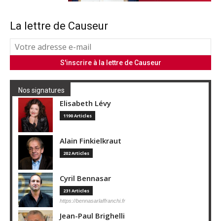
La lettre de Causeur
Nos signatures
Elisabeth Lévy
1190 Articles
Alain Finkielkraut
202 Articles
Cyril Bennasar
231 Articles
https://bennasarlaffranchi.fr
Jean-Paul Brighelli