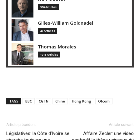
300 Articles
Gilles-William Goldnadel
40 Articles
Thomas Morales
1018 Articles
TAGS
BBC
CGTN
Chine
Hong Kong
Ofcom
Article précédent
Article suivant
Législatives: la Côte d’Ivoire se
Affaire Zecler: une vidéo