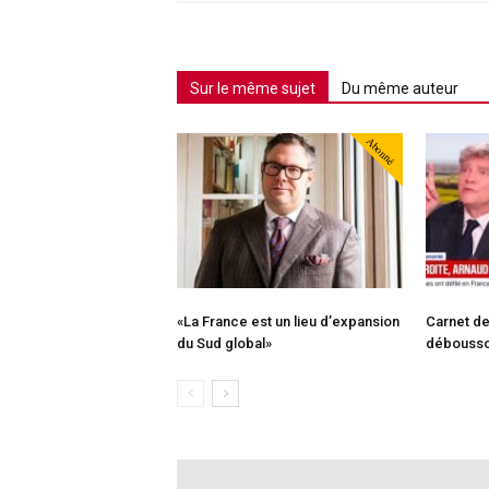
Sur le même sujet
Du même auteur
Abonné
«La France est un lieu d’expansion
Carnet d
du Sud global»
débouss