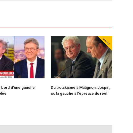
Abonné
e bord d’une gauche
Du trotskisme à Matignon: Jospin,
olée
ou la gauche à l’épreuve du réel