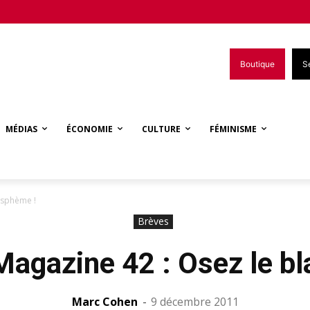
Boutique
S
MÉDIAS
ÉCONOMIE
CULTURE
FÉMINISME
asphème !
Brèves
agazine 42 : Osez le b
Marc Cohen
-
9 décembre 2011