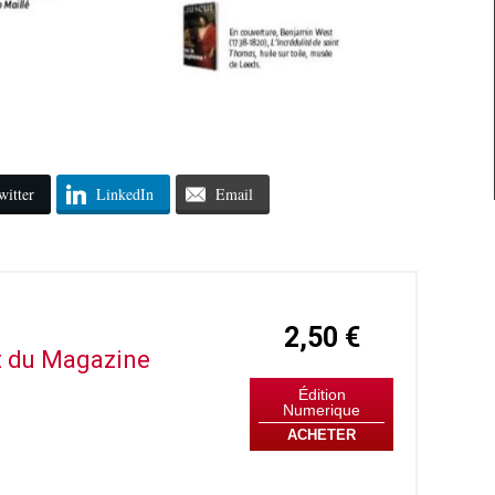
witter
LinkedIn
Email
2,50 €
it du Magazine
Édition
Numerique
ACHETER