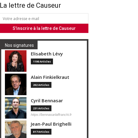
La lettre de Causeur
Nos signatures
Elisabeth Lévy
1190 Articles
Alain Finkielkraut
202 Articles
Cyril Bennasar
231 Articles
https://bennasarlaffranchi.fr
Jean-Paul Brighelli
817 Articles