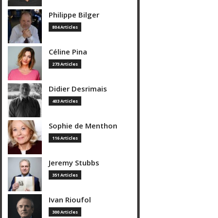
Philippe Bilger
804 Articles
Céline Pina
273 Articles
Didier Desrimais
403 Articles
Sophie de Menthon
116 Articles
Jeremy Stubbs
351 Articles
Ivan Rioufol
300 Articles