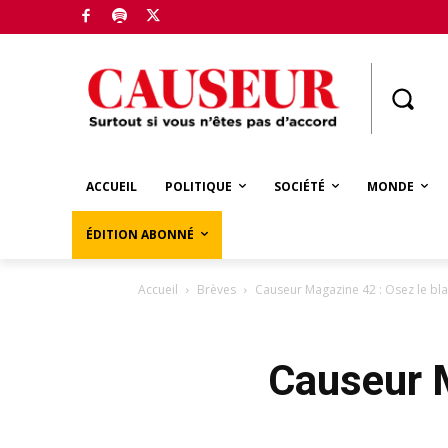
Boutique
ACCUEIL
POLITIQUE
SOCIÉTÉ
MONDE
ÉDITION ABONNÉ
Accueil
Brèves
Causeur Magazine 42 : Osez le bl
Causeur M