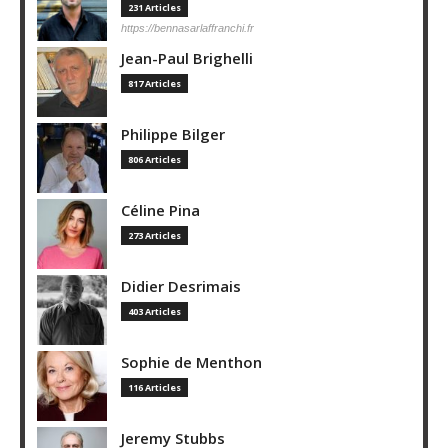
231 Articles
https://bennasarlaffranchi.fr
Jean-Paul Brighelli
817 Articles
Philippe Bilger
806 Articles
Céline Pina
273 Articles
Didier Desrimais
403 Articles
Sophie de Menthon
116 Articles
Jeremy Stubbs