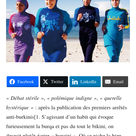
Facebook
Twitter
LinkedIn
Email
« Débat stérile »
,
« polémique indigne »
,
« querelle
hystérique »
: après la publication des premiers arrêtés
anti-burkinis[1. S’agissant d’un habit qui évoque
furieusement la burqa et pas du tout le bikini, on
devrait plutôt écrire « burqini ». Où se niche la bien-