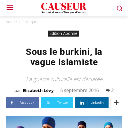
Accueil
Politique
Édition Abonné
Sous le burkini, la
vague islamiste
La guerre culturelle est déclarée
5 septembre 2016
2
par
Elisabeth Lévy
-
Facebook
Twitter
Linkedin