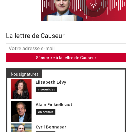
La lettre de Causeur
Nos signatures
Elisabeth Lévy
1190 Articles
Alain Finkielkraut
202 Articles
Cyril Bennasar