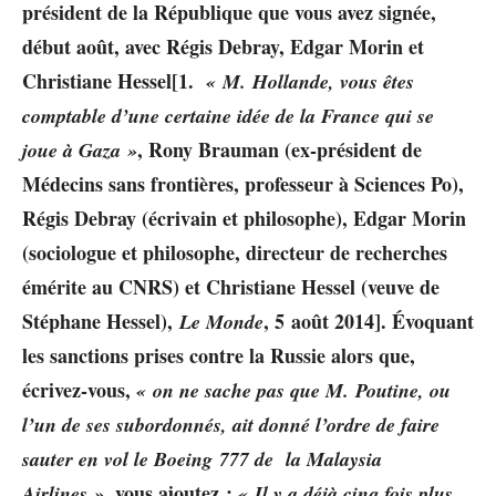
président de la République que vous avez signée,
début août, avec Régis Debray, Edgar Morin et
Christiane Hessel[1.
« M. Hollande, vous êtes
comptable d’une certaine idée de la France qui se
, Rony Brauman (ex-président de
joue à Gaza »
Médecins sans frontières, professeur à Sciences Po),
Régis Debray (écrivain et philosophe), Edgar Morin
(sociologue et philosophe, directeur de recherches
émérite au CNRS) et Christiane Hessel (veuve de
Stéphane Hessel),
, 5 août 2014]. Évoquant
Le Monde
les sanctions prises contre la Russie alors que,
écrivez-vous,
«
on ne sache pas que M. Poutine, ou
l’un de ses subordonnés, ait donné l’ordre de faire
sauter en vol le Boeing 777 de la Malaysia
, vous ajoutez :
Airlines »
« Il y a déjà cinq fois plus