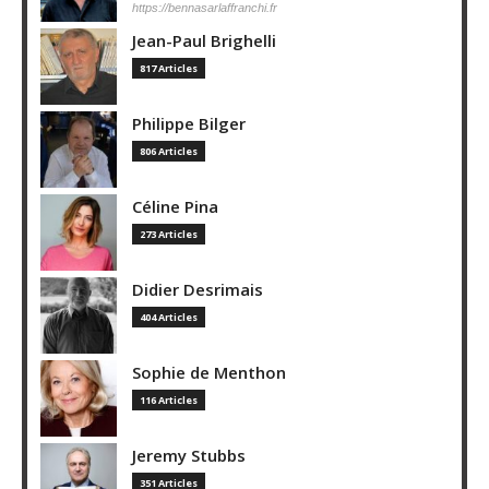
https://bennasarlaffranchi.fr
Jean-Paul Brighelli
817 Articles
Philippe Bilger
806 Articles
Céline Pina
273 Articles
Didier Desrimais
404 Articles
Sophie de Menthon
116 Articles
Jeremy Stubbs
351 Articles