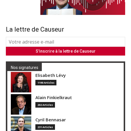
La lettre de Causeur
Nos signatures
Elisabeth Lévy
1190 Articles
Alain Finkielkraut
202 Articles
Cyril Bennasar
231 Articles