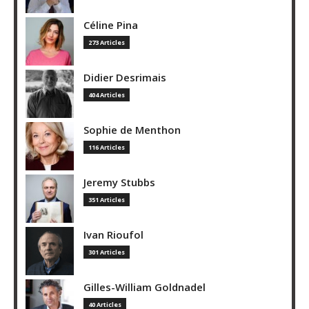
Céline Pina
273 Articles
Didier Desrimais
404 Articles
Sophie de Menthon
116 Articles
Jeremy Stubbs
351 Articles
Ivan Rioufol
301 Articles
Gilles-William Goldnadel
40 Articles