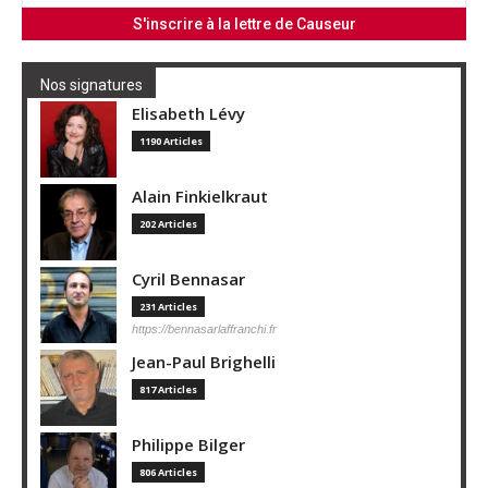
Nos signatures
Elisabeth Lévy
1190 Articles
Alain Finkielkraut
202 Articles
Cyril Bennasar
231 Articles
https://bennasarlaffranchi.fr
Jean-Paul Brighelli
817 Articles
Philippe Bilger
806 Articles