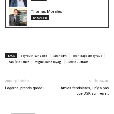
Thomas Morales
1018 Articles
TAGS
Beyrouth-sur-Loire
Ilan Halimi
Jean-Baptiste Eyraud
Jean-Éric Boulin
Miguel Benasayag
Pierric Guittaut
Article précédent
Article suivant
Lagarde, prends garde !
Amies féministes, il n’y a pas
que DSK sur Terre…