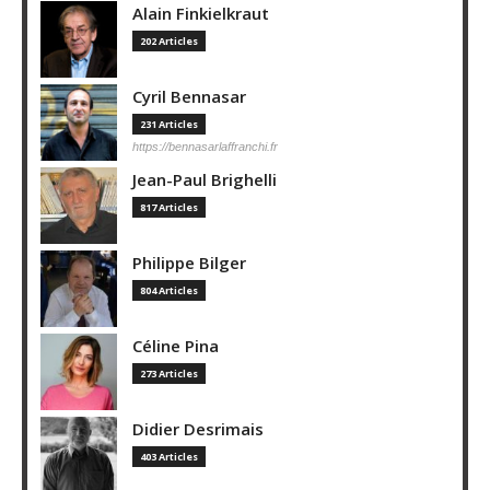
Alain Finkielkraut
202 Articles
Cyril Bennasar
231 Articles
https://bennasarlaffranchi.fr
Jean-Paul Brighelli
817 Articles
Philippe Bilger
804 Articles
Céline Pina
273 Articles
Didier Desrimais
403 Articles