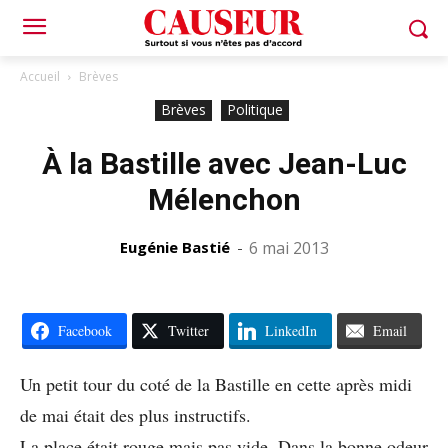
Accueil
Brèves
Brèves
Politique
À la Bastille avec Jean-Luc
Mélenchon
Eugénie Bastié
-
6 mai 2013
Facebook
Twitter
LinkedIn
Email
Un petit tour du coté de la Bastille en cette après midi
de mai était des plus instructifs.
La place était rouge mais pas vide. Dans la bonne odeur