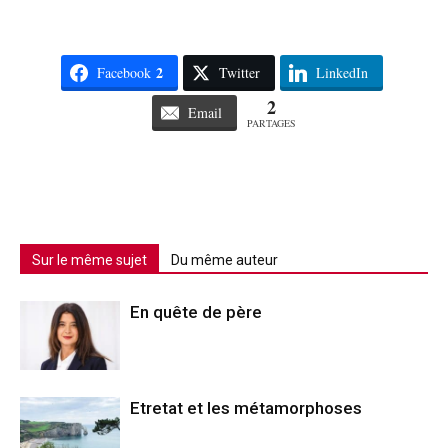
2
Facebook
Twitter
LinkedIn
2
Email
PARTAGES
Sur le même sujet
Du même auteur
En quête de père
Etretat et les métamorphoses