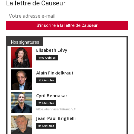
La lettre de Causeur
Nos signatures
Elisabeth Lévy
1190 Articles
Alain Finkielkraut
202 Articles
Cyril Bennasar
231 Articles
https://bennasarlaffranchi.fr
Jean-Paul Brighelli
817 Articles