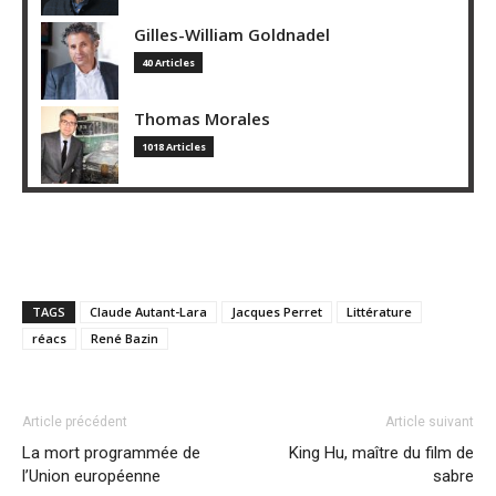
Gilles-William Goldnadel
40 Articles
Thomas Morales
1018 Articles
TAGS
Claude Autant-Lara
Jacques Perret
Littérature
réacs
René Bazin
Article précédent
Article suivant
La mort programmée de
King Hu, maître du film de
l’Union européenne
sabre