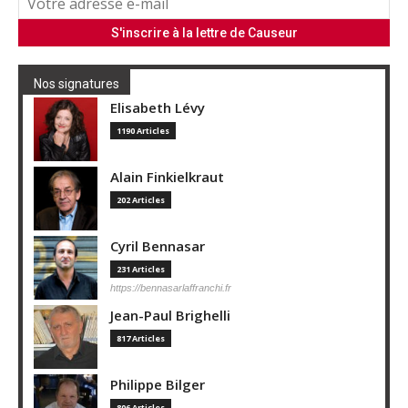
Nos signatures
Elisabeth Lévy
1190 Articles
Alain Finkielkraut
202 Articles
Cyril Bennasar
231 Articles
https://bennasarlaffranchi.fr
Jean-Paul Brighelli
817 Articles
Philippe Bilger
806 Articles