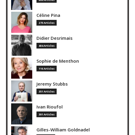
Céline Pina
273 Articles
Didier Desrimais
404 Articles
Sophie de Menthon
116 Articles
Jeremy Stubbs
351 Articles
Ivan Rioufol
301 Articles
Gilles-William Goldnadel