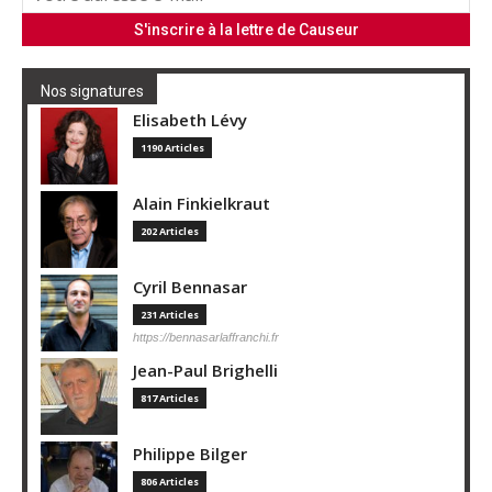
Nos signatures
Elisabeth Lévy
1190 Articles
Alain Finkielkraut
202 Articles
Cyril Bennasar
231 Articles
https://bennasarlaffranchi.fr
Jean-Paul Brighelli
817 Articles
Philippe Bilger
806 Articles