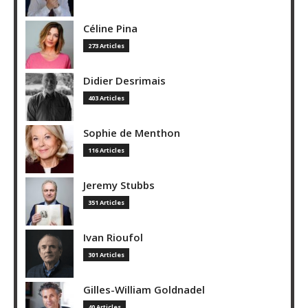
Céline Pina
273 Articles
Didier Desrimais
403 Articles
Sophie de Menthon
116 Articles
Jeremy Stubbs
351 Articles
Ivan Rioufol
301 Articles
Gilles-William Goldnadel
40 Articles