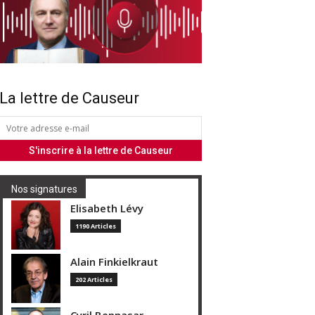
La lettre de Causeur
Nos signatures
Elisabeth Lévy
1190 Articles
Alain Finkielkraut
202 Articles