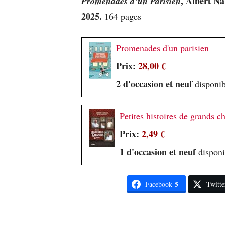
, Albert Na
Promenades d’un Parisien
2025.
164 pages
Promenades d'un parisien
Prix:
28,00 €
2 d'occasion et neuf
disponib
Petites histoires de grands c
Prix:
2,49 €
1 d'occasion et neuf
disponib
5
Facebook
Twitte