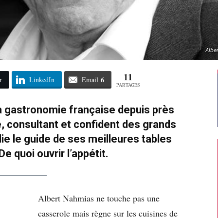
Albe
11
6
r
LinkedIn
Email
PARTAGES
la gastronomie française depuis près
ue, consultant et confident des grands
ie le guide de ses meilleures tables
e quoi ouvrir l’appétit.
Albert Nahmias ne touche pas une
casserole mais règne sur les cuisines de