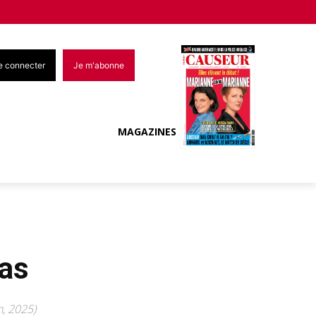
e connecter
Je m'abonne
MAGAZINES
ias
n, 2025)