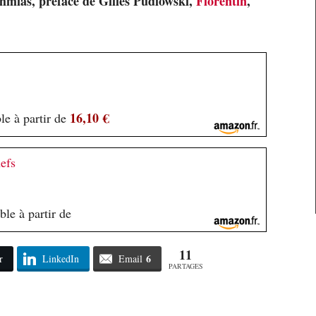
hmias, préface de Gilles Pudlowski,
Florentin
,
16,10 €
le à partir de
hefs
le à partir de
11
6
r
LinkedIn
Email
PARTAGES