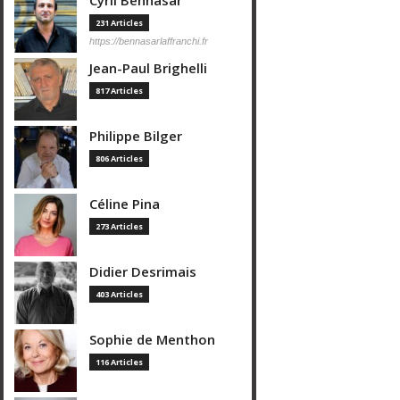
Cyril Bennasar
231 Articles
https://bennasarlaffranchi.fr
Jean-Paul Brighelli
817 Articles
Philippe Bilger
806 Articles
Céline Pina
273 Articles
Didier Desrimais
403 Articles
Sophie de Menthon
116 Articles