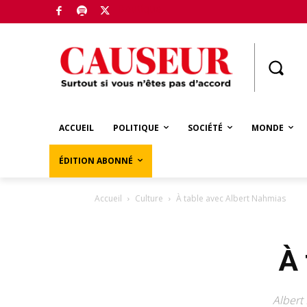
Boutique
ACCUEIL
POLITIQUE
SOCIÉTÉ
MONDE
ÉDITION ABONNÉ
Accueil
Culture
À table avec Albert Nahmias
À 
Albert 