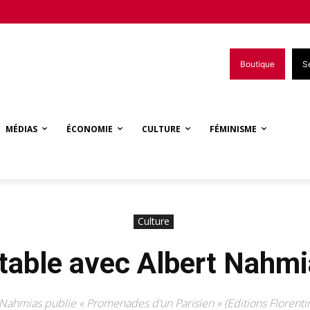
Boutique
S
MÉDIAS
ÉCONOMIE
CULTURE
FÉMINISME
Culture
table avec Albert Nahm
Nahmias publie « Promenades d’un Parisien » (Editions Florenti