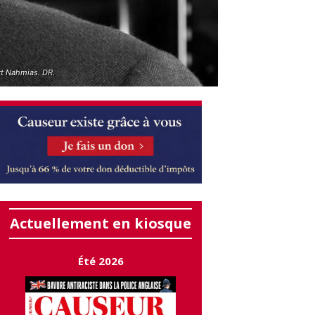
rt Nahmias. DR.
Actuellement en kiosque
Été 2026