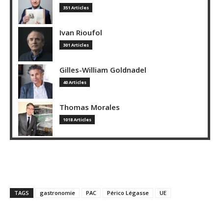
351 Articles
Ivan Rioufol
301 Articles
Gilles-William Goldnadel
40 Articles
Thomas Morales
1018 Articles
TAGS
gastronomie
PAC
Périco Légasse
UE