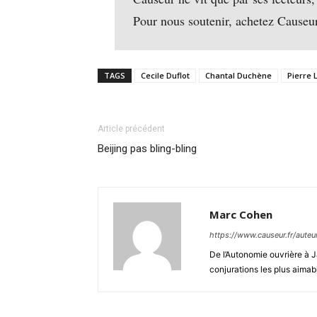
Pour nous soutenir, achetez Causeu
TAGS
Cecile Duflot
Chantal Duchène
Pierre 
Article précédent
Beijing pas bling-bling
Marc Cohen
https://www.causeur.fr/aute
De l’Autonomie ouvrière à J
conjurations les plus aimab