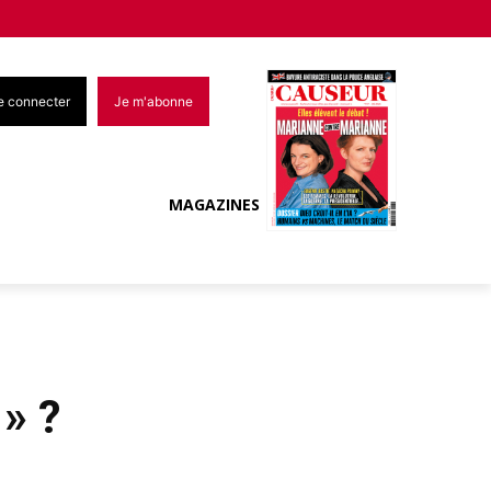
e connecter
Je m'abonne
MAGAZINES
 » ?