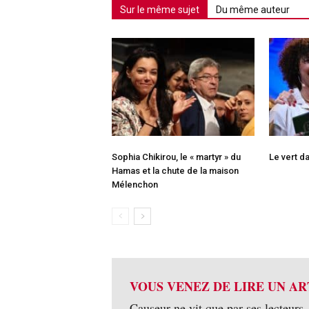
Sur le même sujet
Du même auteur
Sophia Chikirou, le « martyr » du
Le vert da
Hamas et la chute de la maison
Mélenchon
VOUS VENEZ DE LIRE UN AR
Causeur ne vit que par ses lecteurs,