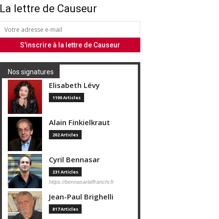
La lettre de Causeur
Nos signatures
Elisabeth Lévy
1190 Articles
Alain Finkielkraut
202 Articles
Cyril Bennasar
231 Articles
https://bennasarlaffranchi.fr
Jean-Paul Brighelli
817 Articles