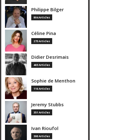
Philippe Bilger
804 Articles
Céline Pina
273 Articles
Didier Desrimais
403 Articles
Sophie de Menthon
116 Articles
Jeremy Stubbs
351 Articles
Ivan Rioufol
300 Articles