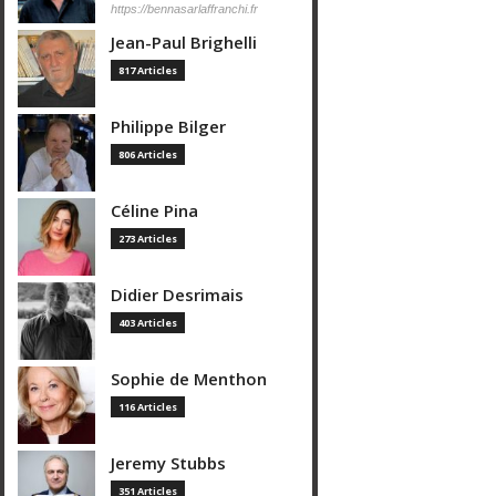
https://bennasarlaffranchi.fr
Jean-Paul Brighelli
817 Articles
Philippe Bilger
806 Articles
Céline Pina
273 Articles
Didier Desrimais
403 Articles
Sophie de Menthon
116 Articles
Jeremy Stubbs
351 Articles