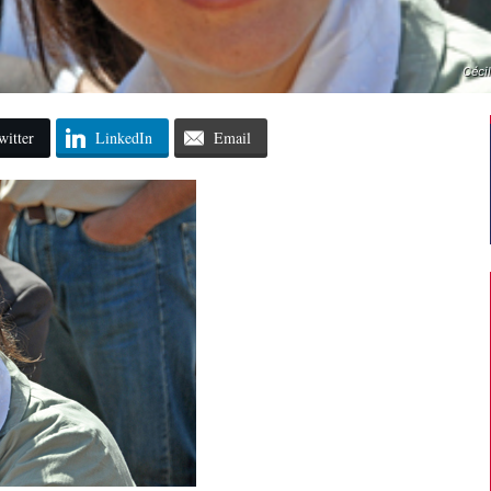
Cécil
witter
LinkedIn
Email