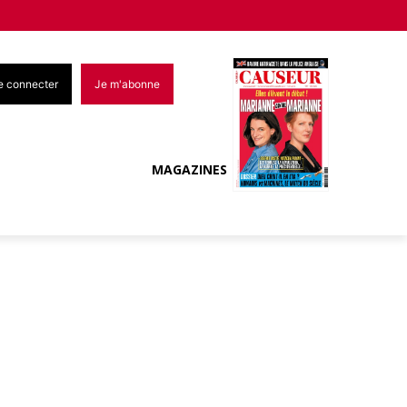
e connecter
Je m'abonne
MAGAZINES