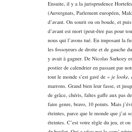
Ensuite, il y a la jurisprudence Hortefe
(Auvergnats, Parlement européen, Maldi
d’avant. On sourit ou on boude, et puis
d’avant est mort (peut-être pas pour tou
nous qui l’avons tué. En imposant la fu
les fossoyeurs de droite et de gauche 
y avait à gagner. De Nicolas Sarkozy 
postier de calendrier en passant par n
tout le monde s’est gavé de
« je looke, 
marrons. Grand bien leur fasse, et jusqu
de grâce, chéris, faîtes gaffe aux pas 
faire genre, bravo, 10 points. Mais j’év
éteintes, parce que le monde que j’ai 
éteintes. C’est votre règle du jeu, et o
de boulot. Qui a vécu par la com’ périr