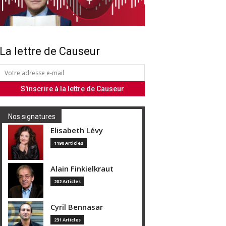
La lettre de Causeur
Nos signatures
Elisabeth Lévy
1190 Articles
Alain Finkielkraut
202 Articles
Cyril Bennasar
231 Articles