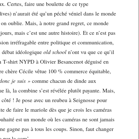
ux. Certes, faire une boulette de ce type
ves) n’aurait été qu’un péché véniel dans le monde
 on oublie. Mais, à notre grand regret, ce monde
jours, mais c’est une autre histoire). Et ce n’est pas
sion irréfragable entre politique et communication,
du débat idéologique
old school
n’ont vu que ce qu’il
en T-shirt NYPD à Olivier Besancenot déguisé en
otre chère Cécile vêtue 100 % commerce équitable,
donc je suis »
comme chacun de dinde aux
e là, la combine s’est révélée plutôt payante. Mais,
de côté ! Je pose avec un reubeu à Seignosse pour
ite de faire le mariole dès que je crois les caméras
souhaité est un monde où les caméras ne sont jamais
n ne gagne pas à tous les coups. Sinon, faut changer
a par la com’.