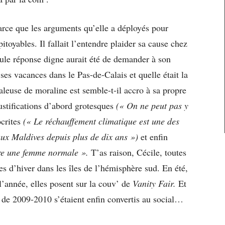
arce que les arguments qu’elle a déployés pour
pitoyables. Il fallait l’entendre plaider sa cause chez
eule réponse digne aurait été de demander à son
ses vacances dans le Pas-de-Calais et quelle était la
aleuse de moraline est semble-t-il accro à sa propre
ustifications d’abord grotesques
(« On ne peut pas y
crites
(« Le réchauffement climatique est une des
aux Maldives depuis plus de dix ans »)
et enfin
re une femme normale ».
T’as raison, Cécile, toutes
 d’hiver dans les îles de l’hémisphère sud. En été,
 l’année, elles posent sur la couv’ de
Vanity Fair.
Et
 de 2009-2010 s’étaient enfin convertis au social…