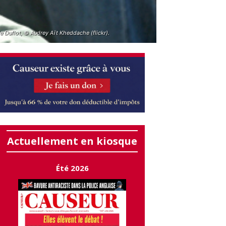
e Duflot, © Audrey Aït Kheddache (flickr).
Actuellement en kiosque
Été 2026