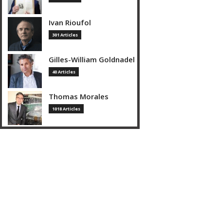
Ivan Rioufol
301 Articles
Gilles-William Goldnadel
40 Articles
Thomas Morales
1018 Articles