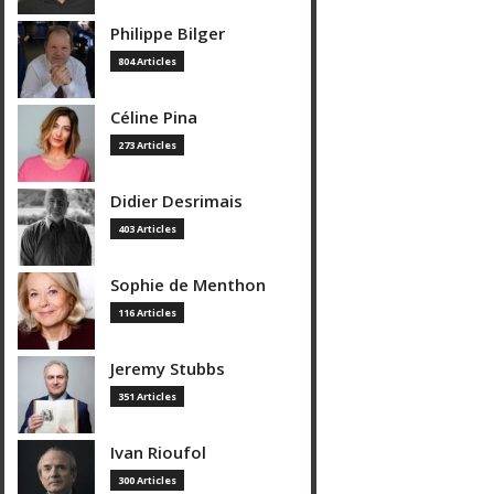
Philippe Bilger
804 Articles
Céline Pina
273 Articles
Didier Desrimais
403 Articles
Sophie de Menthon
116 Articles
Jeremy Stubbs
351 Articles
Ivan Rioufol
300 Articles