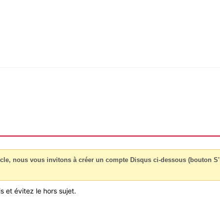
cle, nous vous invitons à créer un compte Disqus ci-dessous (bouton S'i
 et évitez le hors sujet.