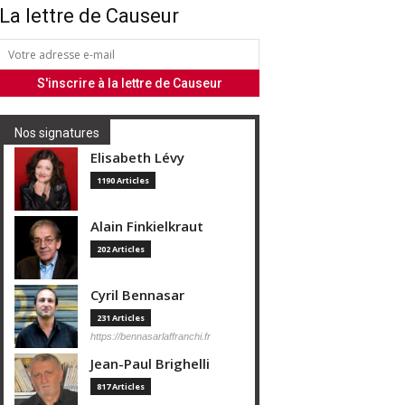
La lettre de Causeur
Nos signatures
Elisabeth Lévy
1190 Articles
Alain Finkielkraut
202 Articles
Cyril Bennasar
231 Articles
https://bennasarlaffranchi.fr
Jean-Paul Brighelli
817 Articles