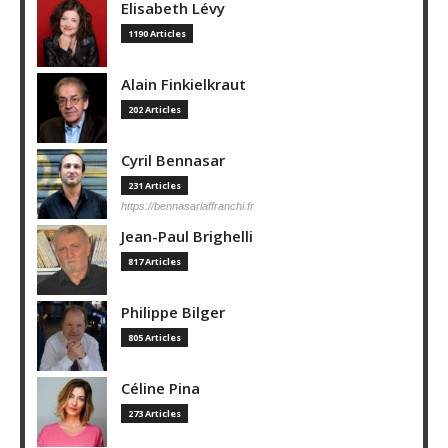
Elisabeth Lévy
1190 Articles
Alain Finkielkraut
202 Articles
Cyril Bennasar
231 Articles
https://bennasarlaffranchi.fr
Jean-Paul Brighelli
817 Articles
Philippe Bilger
805 Articles
Céline Pina
273 Articles