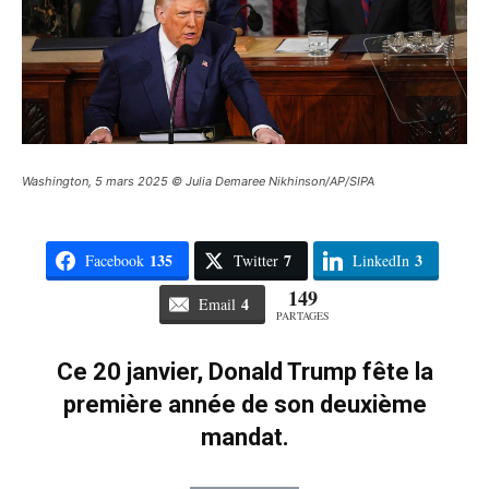
Washington, 5 mars 2025 © Julia Demaree Nikhinson/AP/SIPA
135
7
3
Facebook
Twitter
LinkedIn
149
4
Email
PARTAGES
Ce 20 janvier, Donald Trump fête la
première année de son deuxième
mandat.