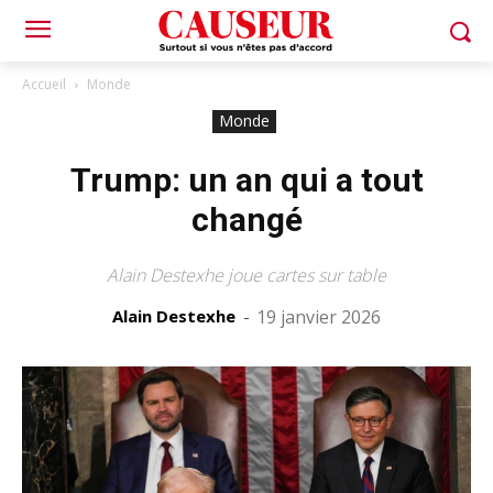
Accueil
Monde
Monde
Trump: un an qui a tout
changé
Alain Destexhe joue cartes sur table
Alain Destexhe
-
19 janvier 2026