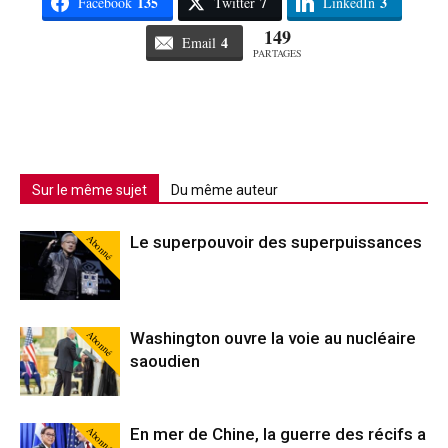
135
7
3
Facebook
Twitter
LinkedIn
149
4
Email
PARTAGES
Sur le même sujet
Du même auteur
Abonné
Le superpouvoir des superpuissances
Abonné
Washington ouvre la voie au nucléaire
saoudien
Abonné
En mer de Chine, la guerre des récifs a