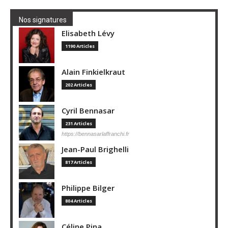
Nos signatures
Elisabeth Lévy
1190 Articles
Alain Finkielkraut
202 Articles
Cyril Bennasar
231 Articles
https://bennasarlaffranchi.fr
Jean-Paul Brighelli
817 Articles
Philippe Bilger
804 Articles
Céline Pina