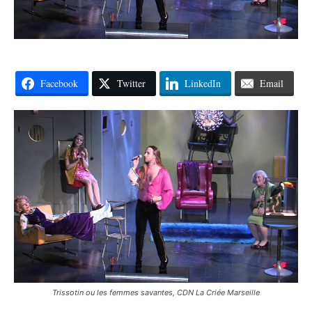
Facebook
Twitter
LinkedIn
Email
Trissotin ou les femmes savantes, CDN La Criée Marseille