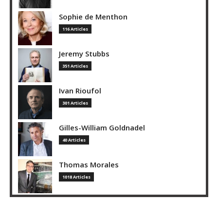
Sophie de Menthon
116 Articles
Jeremy Stubbs
351 Articles
Ivan Rioufol
301 Articles
Gilles-William Goldnadel
40 Articles
Thomas Morales
1018 Articles