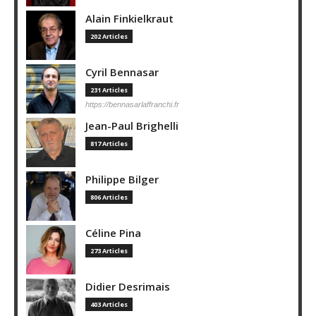
Alain Finkielkraut
202 Articles
Cyril Bennasar
231 Articles
https://bennasarlaffranchi.fr
Jean-Paul Brighelli
817 Articles
Philippe Bilger
806 Articles
Céline Pina
273 Articles
Didier Desrimais
403 Articles