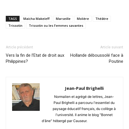
TAGS
Maïcha Makeïeff
Marseille
Molière
Théâtre
Trissotin
Trissotin ou les Femmes savantes
Article précédent
Article suivant
Vers la fin de l’Etat de droit aux
Hollande déboussolé face à
Philippines?
Poutine
Jean-Paul Brighelli
Normalien et agrégé de lettres, Jean-
Paul Brighelli a parcouru l'essentiel du
paysage éducatif français, du collège à
l'université. Il anime le blog "Bonnet
d'âne" hébergé par Causeur.