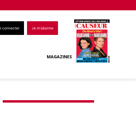
e connecter
Je m'abonne
MAGAZINES