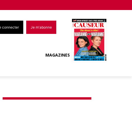
e connecter
Je m'abonne
MAGAZINES