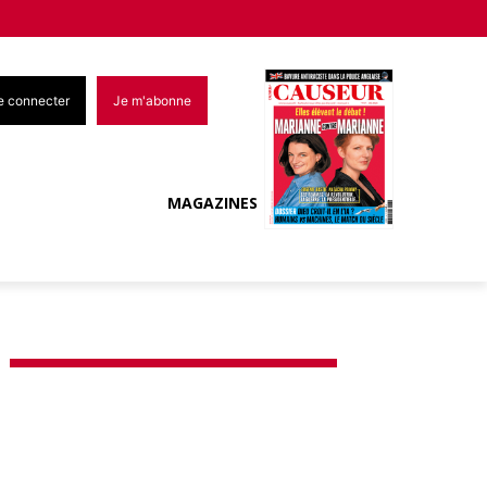
e connecter
Je m'abonne
MAGAZINES