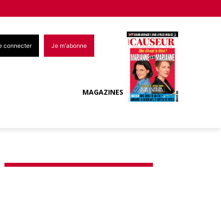
e connecter
Je m'abonne
MAGAZINES