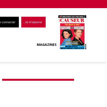
e connecter
Je m'abonne
MAGAZINES