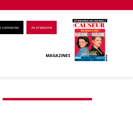
e connecter
Je m'abonne
MAGAZINES