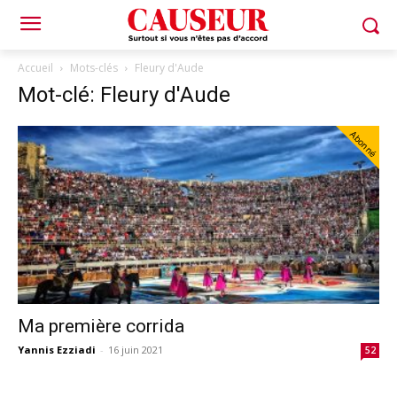
Accueil
Mots-clés
Fleury d'Aude
Mot-clé: Fleury d'Aude
Abonné
Ma première corrida
Yannis Ezziadi
-
16 juin 2021
52