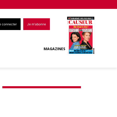
e connecter
Je m'abonne
MAGAZINES