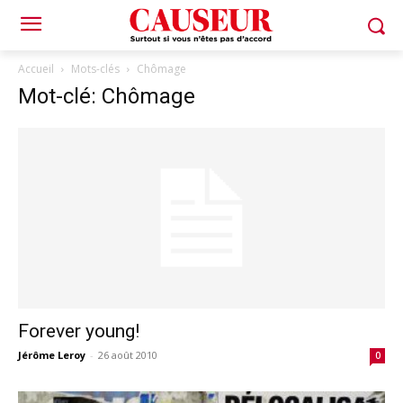
Accueil
Mots-clés
Chômage
Mot-clé: Chômage
Forever young!
Jérôme Leroy
-
26 août 2010
0