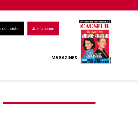
e connecter
Je m'abonne
MAGAZINES