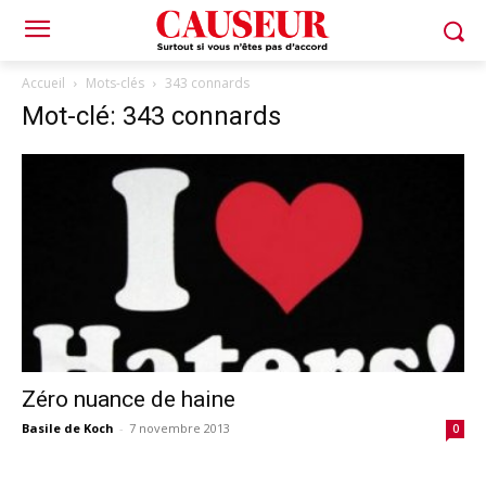
Accueil
Mots-clés
343 connards
Mot-clé: 343 connards
Zéro nuance de haine
Basile de Koch
-
7 novembre 2013
0