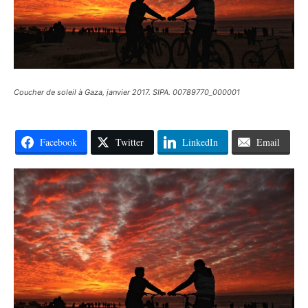
Coucher de soleil à Gaza, janvier 2017. SIPA. 00789770_000001
Facebook
Twitter
LinkedIn
Email