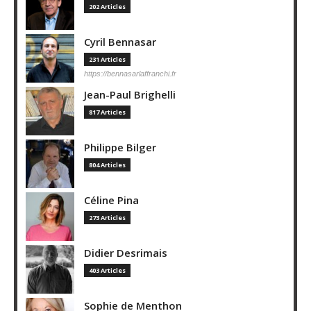
202 Articles
Cyril Bennasar
231 Articles
https://bennasarlaffranchi.fr
Jean-Paul Brighelli
817 Articles
Philippe Bilger
804 Articles
Céline Pina
273 Articles
Didier Desrimais
403 Articles
Sophie de Menthon