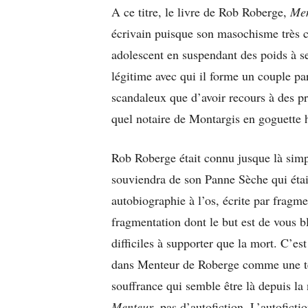
A ce titre, le livre de Rob Roberge,
Me
écrivain puisque son masochisme très co
adolescent en suspendant des poids à se
légitime avec qui il forme un couple par
scandaleux que d’avoir recours à des p
quel notaire de Montargis en goguette h
Rob Roberge était connu jusque là sim
souviendra de son Panne Sèche qui étai
autobiographie à l’os, écrite par frag
fragmentation dont le but est de vous bl
difficiles à supporter que la mort. C’es
dans Menteur de Roberge comme une tent
souffrance qui semble être là depuis la
Menteur
, pas d’autofiction. L’autoficti