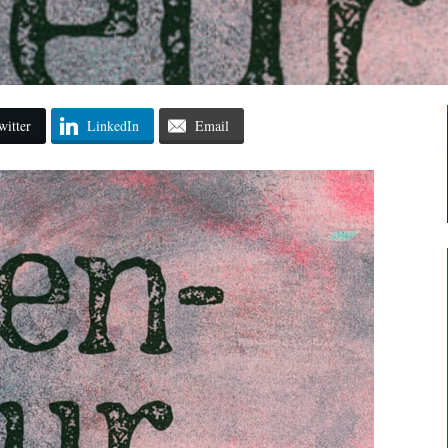
witter
LinkedIn
Email