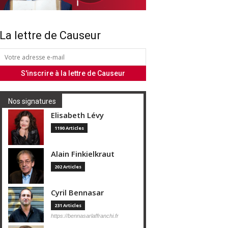
La lettre de Causeur
Nos signatures
Elisabeth Lévy
1190 Articles
Alain Finkielkraut
202 Articles
Cyril Bennasar
231 Articles
https://bennasarlaffranchi.fr