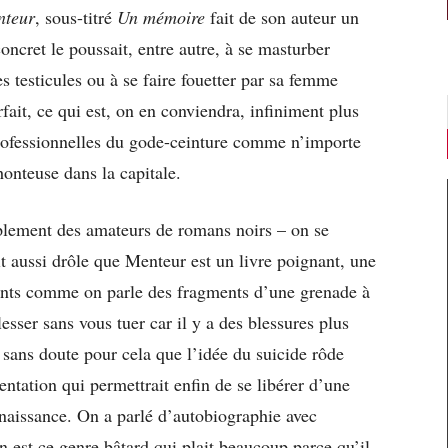
nteur
, sous-titré
Un mémoire
fait de son auteur un
ncret le poussait, entre autre, à se masturber
s testicules ou à se faire fouetter par sa femme
fait, ce qui est, on en conviendra, infiniment plus
rofessionnelles du gode-ceinture comme n’importe
onteuse dans la capitale.
plement des amateurs de romans noirs – on se
t aussi drôle que Menteur est un livre poignant, une
ments comme on parle des fragments d’une grenade à
esser sans vous tuer car il y a des blessures plus
t sans doute pour cela que l’idée du suicide rôde
ation qui permettrait enfin de se libérer d’une
 naissance. On a parlé d’autobiographie avec
on est ce genre bâtard qui plait beaucoup parce qu’il