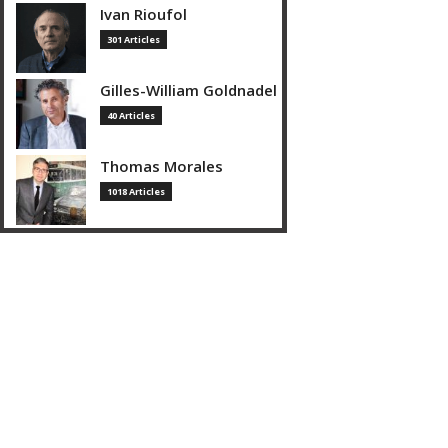
Ivan Rioufol
301 Articles
Gilles-William Goldnadel
40 Articles
Thomas Morales
1018 Articles