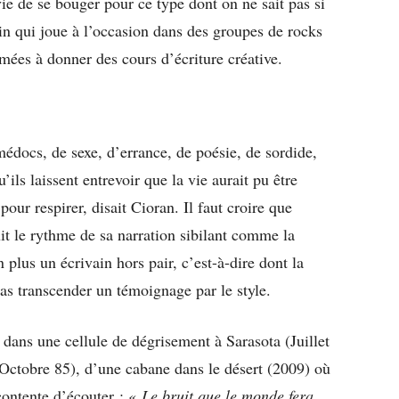
vie de se bouger pour ce type dont on ne sait pas si
in qui joue à l’occasion dans des groupes de rocks
mées à donner des cours d’écriture créative.
édocs, de sexe, d’errance, de poésie, de sordide,
ils laissent entrevoir que la vie aurait pu être
pour respirer, disait Cioran. Il faut croire que
it le rythme de sa narration sibilant comme la
 plus un écrivain hors pair, c’est-à-dire dont la
pas transcender un témoignage par le style.
ge dans une cellule de dégrisement à Sarasota (Juillet
Octobre 85), d’une cabane dans le désert (2009) où
 contente d’écouter : «
Le bruit que le monde fera