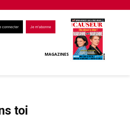
e connecter
Je m'abonne
MAGAZINES
ns toi