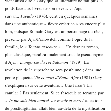
vient aussi dire à Gary que sa littérature ne fait plus le
poids face aux livres de son neveu… L’opus
suivant,
Pseudo
(1976), écrit en quelques semaines
dans une authentique « fièvre créatrice » va encore plus
loin, puisque Romain Gary est un personnage du récit,
présenté par Ajar/Pavlowitch comme l’ogre de la
famille, le «
Tonton macoute »
… Un dernier roman,
plus classique, paraîtra finalement sous le pseudonyme
d’Ajar :
L’angoisse du roi Salomon
(1979). La
révélation de la supercherie sera posthume ; dans une
petite plaquette
Vie et mort d’Emile Ajar
(1981) Gary
s’expliquera sur cette aventure… Une farce ? Un
canular ? Pas seulement. Si ce fascicule se termine par
«
Je me suis bien amusé, au revoir et merci »
, ce tour
de prestidigitation allait bien au-delà de la mystification