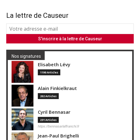
La lettre de Causeur
Nos signatures
Elisabeth Lévy
1190 Articles
Alain Finkielkraut
202 Articles
Cyril Bennasar
231 Articles
https://bennasarlaffranchi.fr
Jean-Paul Brighelli