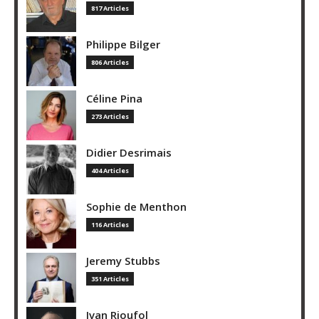
817 Articles
Philippe Bilger
806 Articles
Céline Pina
273 Articles
Didier Desrimais
404 Articles
Sophie de Menthon
116 Articles
Jeremy Stubbs
351 Articles
Ivan Rioufol