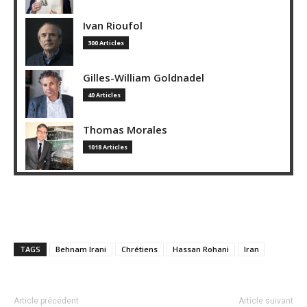
Ivan Rioufol
300 Articles
Gilles-William Goldnadel
40 Articles
Thomas Morales
1018 Articles
TAGS
Behnam Irani
Chrétiens
Hassan Rohani
Iran
Article précédent
Article suivant