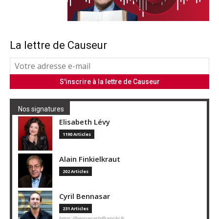
La lettre de Causeur
Nos signatures
Elisabeth Lévy
1190 Articles
Alain Finkielkraut
202 Articles
Cyril Bennasar
231 Articles
https://bennasarlaffranchi.fr