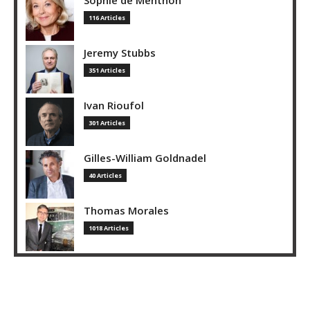
Sophie de Menthon
116 Articles
Jeremy Stubbs
351 Articles
Ivan Rioufol
301 Articles
Gilles-William Goldnadel
40 Articles
Thomas Morales
1018 Articles