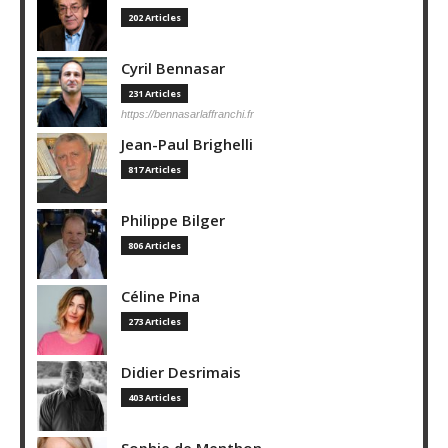
202 Articles
Cyril Bennasar
231 Articles
https://bennasarlaffranchi.fr
Jean-Paul Brighelli
817 Articles
Philippe Bilger
806 Articles
Céline Pina
273 Articles
Didier Desrimais
403 Articles