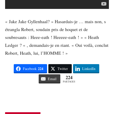
« Jake Jake Gyllenhaal? » Hasardais-je … mais non, s
étrangla Robert, soudain pris de hoquet et de
soubresauts : Heee-eath ! Heeeee-eath ! » « Heath
Ledger ? « , demandais-je en riant. « Oui voilà, conclut
Robert, Heath, lui, l’HOMME ! »
224
Facebook
Twitter
LinkedIn
224
Email
PARTAGES