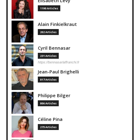
Elisabeth Lévy
1190 Articles
Alain Finkielkraut
202 Articles
Cyril Bennasar
231 Articles
https://bennasarlaffranchi.fr
Jean-Paul Brighelli
817 Articles
Philippe Bilger
806 Articles
Céline Pina
273 Articles