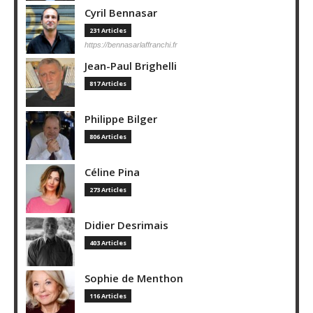
Cyril Bennasar
231 Articles
https://bennasarlaffranchi.fr
Jean-Paul Brighelli
817 Articles
Philippe Bilger
806 Articles
Céline Pina
273 Articles
Didier Desrimais
403 Articles
Sophie de Menthon
116 Articles