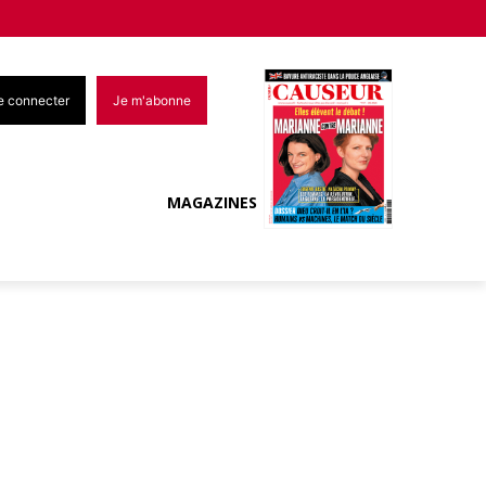
e connecter
Je m'abonne
MAGAZINES