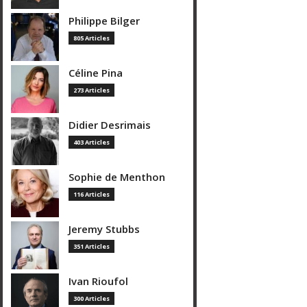
Philippe Bilger
805 Articles
Céline Pina
273 Articles
Didier Desrimais
403 Articles
Sophie de Menthon
116 Articles
Jeremy Stubbs
351 Articles
Ivan Rioufol
300 Articles