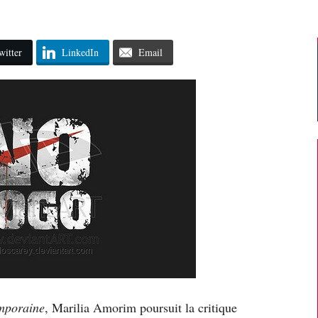
witter
LinkedIn
Email
emporaine
, Marilia Amorim poursuit la critique