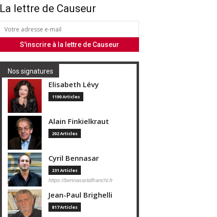
La lettre de Causeur
Nos signatures
Elisabeth Lévy
1190 Articles
Alain Finkielkraut
202 Articles
Cyril Bennasar
231 Articles
https://bennasarlaffranchi.fr
Jean-Paul Brighelli
817 Articles