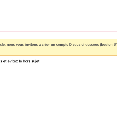
cle, nous vous invitons à créer un compte Disqus ci-dessous (bouton S'i
 et évitez le hors sujet.