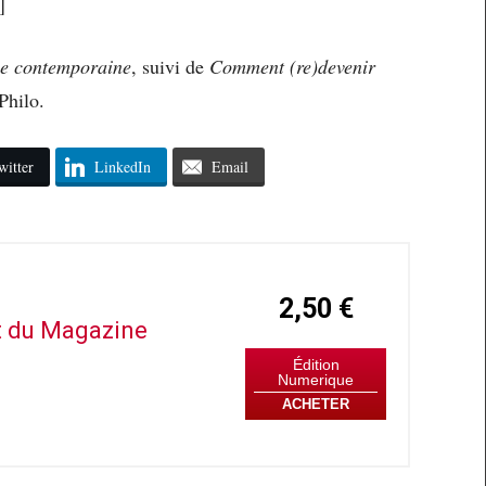
]
ise contemporaine
, suivi de
Comment (re)devenir
Philo.
witter
LinkedIn
Email
2,50 €
it du Magazine
Édition
Numerique
ACHETER