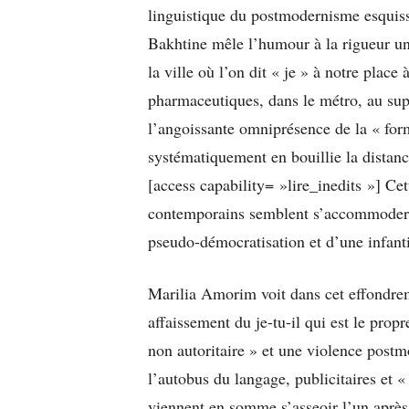
linguistique du postmodernisme esquiss
Bakhtine mêle l’humour à la rigueur uni
la ville où l’on dit « je » à notre place
pharmaceutiques, dans le métro, au sup
l’angoissante omniprésence de la « form
systématiquement en bouillie la distance
[access capability= »lire_inedits »] Ce
contemporains semblent s’accommoder 
pseudo-démocratisation et d’une infanti
Marilia Amorim voit dans cet effondrem
affaissement du je-tu-il qui est le prop
non autoritaire » et une violence post
l’autobus du langage, publicitaires et 
viennent en somme s’asseoir l’un après 