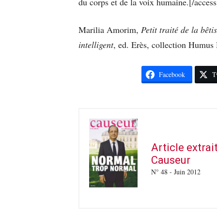
du corps et de la voix humaine.[/access
Marilia Amorim,
Petit traité de la bêt
intelligent
, ed. Erès, collection Humus 
Facebook
T
Article extra
Causeur
N° 48 - Juin 2012